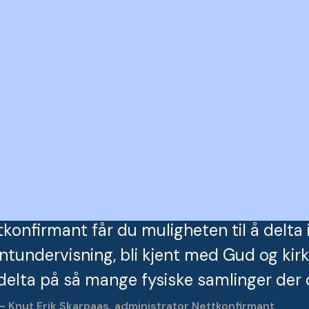
onfirmant får du muligheten til å delta 
ntundervisning, bli kjent med Gud og kir
delta på så mange fysiske samlinger der 
Knut Erik Skarpaas, administrator Nettkonfirmant