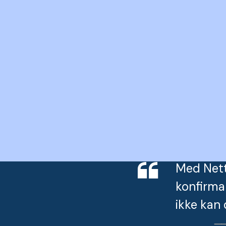
Med Nettk
konfirma
ikke kan 