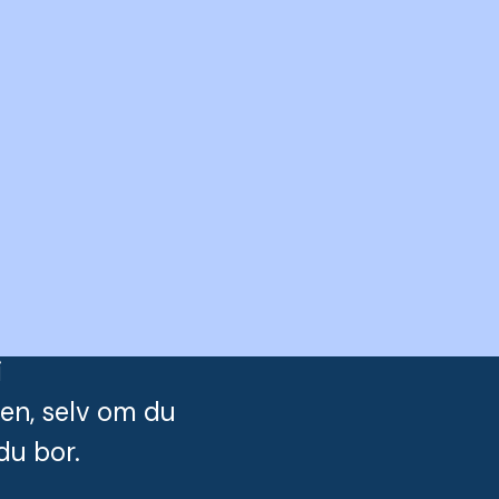
i
ken, selv om du
du bor.